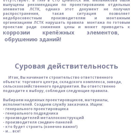
отсутствуют. В 1999 в
СТО ЦНИИПСК им. Мельникова
были
выпущены рекомендации по проектированию отдельных
элементов ЛСТК, однако этот документ не получил
распространения, такая ситуация позволяет
недобросовестным производителям
и монтажным
организациям
ЛСТК нарушать правила монтажа по готовым
проектам ради снижения цены
и может приводить к
коррозии крепёжных элементов,
обрушению зданий!
Суровая дейс
твительность
Итак, Вы начинаете строительство ответственного
объекта: торгового центра, складского комплекса, завода,
сельскохозяйственного предприятия. Вы ответственно
подходите к выбору, соблюдая следующие правила.
Выбираем надежных проектировщиков, материалы,
исполнителей. Создаем службу заказчика. Ищем:
- генерального проектировщика
- генерального подрядчика
- производителей металлоконструкций
- производителя сэндвич-панелей
- кто будет строить (конечно важно!)
- и... все!