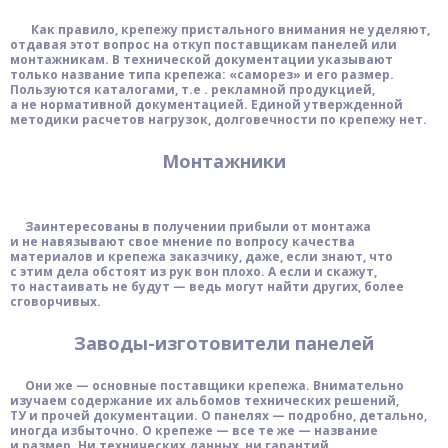
Как правило, крепежу пристального внимания не уделяют,
отдавая этот вопрос на откуп поставщикам панелей или
монтажникам. В технической документации указывают
только название типа крепежа: «саморез» и его размер.
Пользуются каталогами, т.е . рекламной продукцией,
а не нормативной документацией. Единой утвержденной
методики расчетов нагрузок, долговечности по крепежу нет.
Монтажники
Заинтересованы в получении прибыли от монтажа
и не навязывают свое мнение по вопросу качества
материалов и крепежа заказчику, даже, если знают, что
с этим дела обстоят из рук вон плохо. А если и скажут,
то настаивать не будут — ведь могут найти других, более
сговорчивых.
Заводы-изготовители панелей
Они же — основные поставщики крепежа. Внимательно
изучаем содержание их альбомов технических решений,
ТУ и прочей документации. О панелях — подробно, детально,
иногда избыточно. О крепеже — все те же — название
и размер. Ни технических данных, ни гарантий,