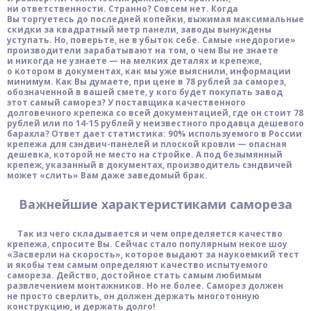
ни ответственности. Странно? Совсем нет. Когда
Вы торгуетесь до последней копейки, выжимая максимальные
скидки за квадратный метр панели, заводы вынуждены
уступать. Но, поверьте, не в убыток себе. Самые «недорогие»
производители зарабатывают на том, о чем Вы не знаете
и никогда не узнаете — на мелких деталях и крепеже,
о котором в документах, как мы уже выяснили, информации
минимум. Как Вы думаете, при цене в 78 рублей за саморез,
обозначенной в вашей смете, у кого будет покупать завод
этот самый саморез? У поставщика качественного
долговечного крепежа со всей документацией, где он стоит 78
рублей или по 14-15 рублей у неизвестного продавца дешевого
барахла? Ответ дает статистика: 90% используемого в России
крепежа для сэндвич-панелей и плоской кровли — опасная
дешевка, которой не место на стройке. А под безымянный
крепеж, указанный в документах, производитель сэндвичей
может «слить» Вам даже заведомый брак.
Важнейшие характеристиками самореза
Так из чего складывается и чем определяется качество
крепежа, спросите Вы. Сейчас стало популярным некое шоу
«Засверли на скорость», которое выдают за наукоемкий тест
и якобы тем самым определяют качество испытуемого
самореза. Действо, достойное стать самым любимым
развлечением монтажников. Но не более. Саморез должен
не просто сверлить, он должен держать многотонную
конструкцию, и держать долго!