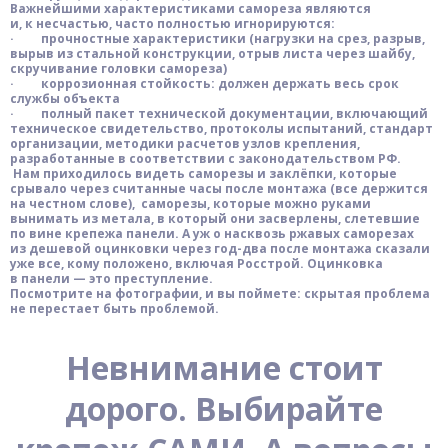
Важнейшими характеристиками самореза являются
и, к несчастью, часто полностью игнорируются:
·
прочностные характеристики (нагрузки на срез, разрыв,
вырыв из стальной конструкции, отрыв листа через шайбу,
скручивание головки самореза)
·
коррозионная стойкость: должен держать весь срок
службы объекта
·
полный пакет технической документации, включающий
техническое свидетельство, протоколы испытаний, стандарт
организации, методики расчетов узлов крепления,
разработанные в соответствии с законодательством РФ.
Нам приходилось видеть саморезы и заклёпки, которые
срывало через считанные часы после монтажа (все держится
на честном слове), саморезы, которые можно руками
вынимать из метала, в который они засверлены, слетевшие
по вине крепежа панели. А уж о насквозь ржавых саморезах
из дешевой оцинковки через год-два после монтажа сказали
уже все, кому положено, включая Росстрой. Оцинковка
в панели — это преступление.
Посмотрите на фотографии, и вы поймете: скрытая проблема
не перестает быть проблемой.
Невнимание стоит
дорого. Выбирайте