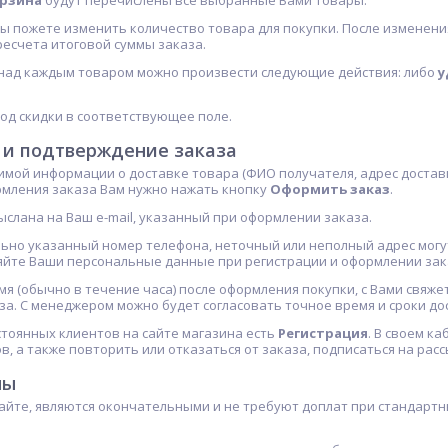
орзина
будут перечислены все выбранные Вами товары.
ы пожете изменить количество товара для покупки. После изменен
ресчета итоговой суммы заказа.
над каждым товаром можно произвести следующие действия: либо
у
од скидки в соответствующее поле.
 и подтверждение заказа
мой информации о доставке товара (ФИО получателя, адрес доставк
ормления заказа Вам нужно нажать кнопку
Оформить заказ
.
ыслана на Ваш e-mail, указанный при оформлении заказа.
но указанный номер телефона, неточный или неполный адрес могут
йте Ваши персональные данные при регистрации и оформлении зак
мя (обычно в течение часа) после оформления покупки, с Вами свяж
а. С менеджером можно будет согласовать точное время и сроки дос
остоянных клиентов на сайте магазина есть
Регистрация
. В своем к
в, а также повторить или отказаться от заказа, подписаться на рас
ны
айте, являются окончательными и не требуют доплат при стандартны