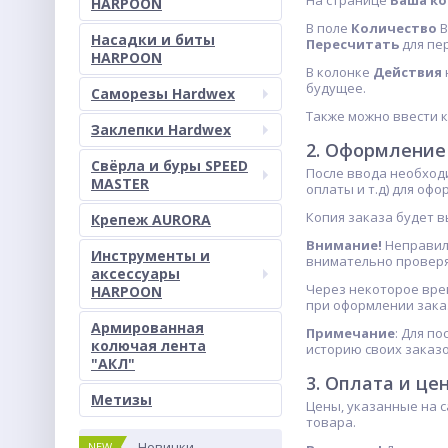
На странице
Ваша к
HARPOON
В поле
Количество
В
Насадки и биты
Пересчитать
для пе
HARPOON
В колонке
Действия
будущее.
Саморезы Hardwex
Также можно ввести к
Заклепки Hardwex
2. Оформление
Свёрла и буры SPEED
После ввода необходи
MASTER
оплаты и т.д) для оф
Копия заказа будет в
Крепеж AURORA
Внимание!
Неправиль
Инструменты и
внимательно проверя
аксессуары
Через некоторое вре
HARPOON
при оформлении заказ
Армированная
Примечание
: Для п
колючая лента
историю своих заказо
"АКЛ"
3. Оплата и це
Метизы
Цены, указанные на с
товара.
Новинки
NEW