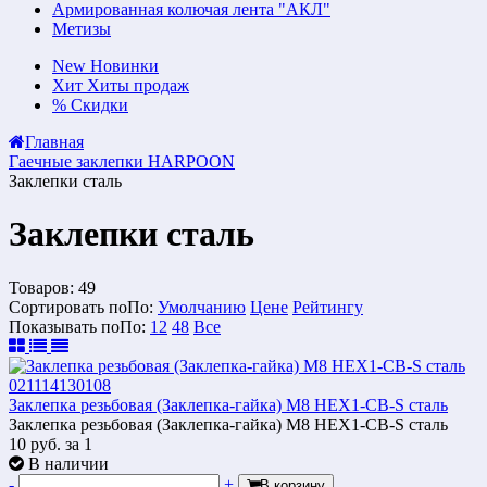
Армированная колючая лента "АКЛ"
Метизы
New
Новинки
Хит
Хиты продаж
%
Скидки
Главная
Гаечные заклепки HARPOON
Заклепки сталь
Заклепки сталь
Товаров:
49
Сортировать по
По
:
Умолчанию
Цене
Рейтингу
Показывать по
По
:
12
48
Все
Заклепка резьбовая (Заклепка-гайка) М8 HEX1-СB-S сталь
Заклепка резьбовая (Заклепка-гайка) М8 HEX1-СB-S сталь
10
руб.
за 1
В наличии
-
+
В корзину