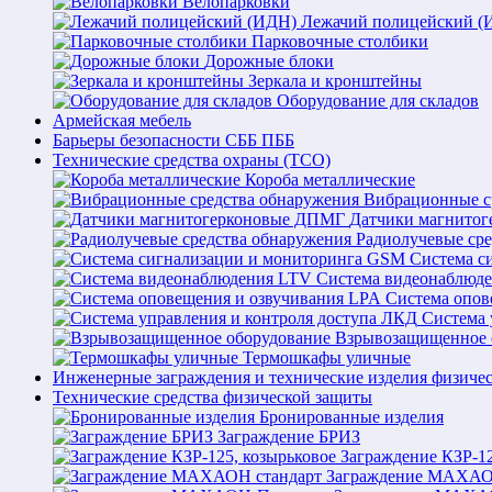
Велопарковки
Лежачий полицейский (
Парковочные столбики
Дорожные блоки
Зеркала и кронштейны
Оборудование для складов
Армейская мебель
Барьеры безопасности СББ ПББ
Технические средства охраны (ТСО)
Короба металлические
Вибрационные с
Датчики магнито
Радиолучевые ср
Система с
Система видеонаблюд
Система опов
Система 
Взрывозащищенное 
Термошкафы уличные
Инженерные заграждения и технические изделия физиче
Технические средства физической защиты
Бронированные изделия
Заграждение БРИЗ
Заграждение КЗР-12
Заграждение МАХАО