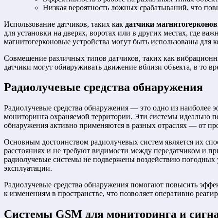
Низкая вероятность ложных срабатываний, что пов
Использование датчиков, таких как
датчики магнитогеркон
для установки на дверях, воротах или в других местах, где в
магнитогерконовые устройства могут быть использованы для ко
Совмещение различных типов датчиков, таких как вибрационн
датчики могут обнаруживать движение вблизи объекта, в то в
Радиолучевые средства обнаружения
Радиолучевые средства обнаружения — это одно из наиболее 
мониторинга охраняемой территории. Эти системы идеально по
обнаружения активно применяются в разных отраслях — от пр
Основным достоинством радиолучевых систем является их спо
расстояниях и не требуют видимости между передатчиком и при
радиолучевые системы не подвержены воздействию погодных ус
эксплуатации.
Радиолучевые средства обнаружения помогают повысить эффект
к изменениям в пространстве, что позволяет оперативно реаги
Системы GSM для мониторинга и сигн