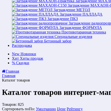
Заграждение МАХА
Заграждение МАХАОН-
Заграждение МЕТОЛ
Заграждение ПАЛЛАДА
Заграждение ПКЗ
Заграждение радиопрозр
Заграждение ФОРМУЛА
Противотаранная техника
Специальные изделия
Бетонный забор
Распродажа
New
Новинки
Хит
Хиты продаж
%
Скидки
Главная
Главная
Каталог товаров
Каталог товаров интернет-ма
Товаров:
825
Сортировать по
По
:
Умолчанию
Цене
Рейтингу