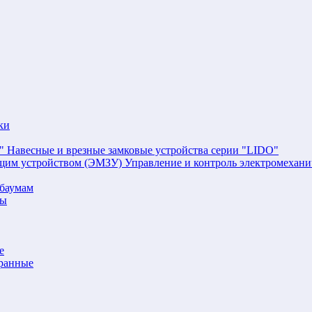
ки
Навесные и врезные замковые устройства серии "LIDO"
Управление и контроль электромехан
баумам
мы
е
аранные