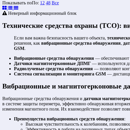
Показывать по
По
:
12
48
Все
Неверный информационный блок
Технические средства охраны (ТСО): в
Если вам важна безопасность вашего объекта,
техническ
решения, как
вибрационные средства обнаружения
,
да
GSM
.
Вибрационные средства обнаружения
— обеспечивают 
Датчики магнитогерконовые ДПМГ
— используются дл
Радиолучевые средства обнаружения
— позволяют конт
Система сигнализации и мониторинга GSM
— дистанци
Вибрационные и магнитогерконовые д
Вибрационные средства обнаружения и
датчики магнитогер
в системе защиты периметра, эффективно обнаруживая вторже
изменения магнитного поля. Их взаимодействие позволяет по
Преимущества вибрационных средств обнаружения
:
Высокая чувствительность к колебаниям, позволяю
Эффективность в работе на различных типах объе