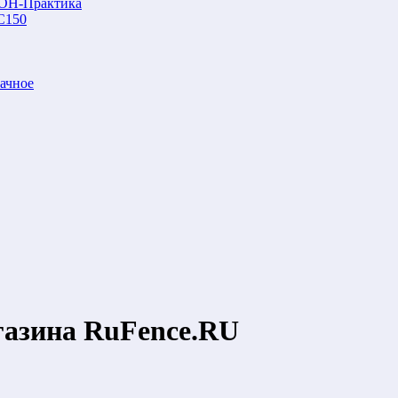
ОН-Практика
С150
ачное
газина RuFence.RU