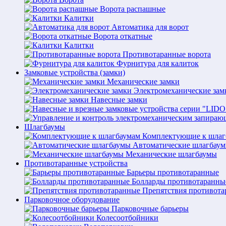
Ворота распашные
Калитки
Автоматика для ворот
Ворота откатные
Калитки
Противотаранные ворота
Фурнитура для калиток
Замковые устройства (замки)
Механические замки
Электромеханические зам
Навесные замки
Шлагбаумы
Комплектующие к шлаг
Автоматические шлагбау
Механические шлагбаумы
Противотаранные устройства
Барьеры противотаранные
Болларды противотаранны
Препятствия противот
Парковочное оборудование
Парковочные барьеры
Колесоотбойники