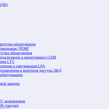
ИДН)
редства обнаружения
герконовые ДПМГ
едства обнаружения
игнализации и мониторинга GSM
ения LTV
ещения и озвучивания LPA
управления и контроля доступа ЛКД
оборудование
ской защиты
5, козырьковое
Н стандарт