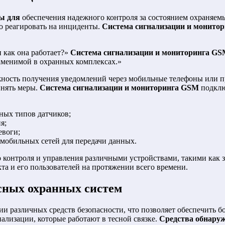
ы для
обеспечения надежного контроля за состоянием охраняем
ро реагировать на инциденты.
Система сигнализации и монито
 как она работает?»
Система сигнализации и мониторинга G
заменимой в охранных комплексах.»
ость получения уведомлений через мобильные телефоны или пр
инять меры.
Система сигнализации и мониторинга GSM
подклю
ных типов датчиков;
я;
евоги;
мобильных сетей для передачи данных.
о контроля и управления различными устройствами, такими как
та и его пользователей на протяжении всего времени.
сных охранных систем
и различных средств безопасности, что позволяет обеспечить б
лизации, которые работают в тесной связке.
Средства обнару