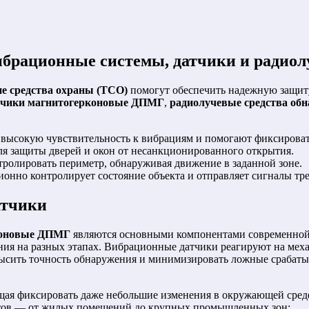
ибрационные системы, датчики и радио
ие средства охраны (ТСО)
помогут обеспечить надежную защиту
тчики магнитогерконовые ДПМГ
,
радиолучевые средства об
высокую чувствительность к вибрациям и помогают фиксирова
я защиты дверей и окон от несанкционированного открытия.
ролировать периметр, обнаруживая движение в заданной зоне.
онно контролирует состояние объекта и отправляет сигналы тре
атчики
коновые ДПМГ
являются основными компонентами современной 
ния на разных этапах. Вибрационные датчики реагируют на мех
высить точность обнаружения и минимизировать ложные срабаты
щая фиксировать даже небольшие изменения в окружающей сред
ктов — от жилых помещений до крупных промышленных зон;