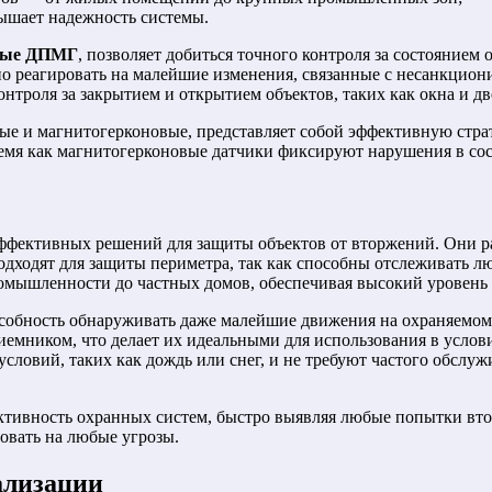
ышает надежность системы.
овые ДПМГ
, позволяет добиться точного контроля за состоянием
ажно реагировать на малейшие изменения, связанные с несанкци
нтроля за закрытием и открытием объектов, таких как окна и дв
ые и магнитогерконовые, представляет собой эффективную стр
ремя как магнитогерконовые датчики фиксируют нарушения в сос
эффективных решений для защиты объектов от вторжений. Они р
дходят для защиты периметра, так как способны отслеживать лю
омышленности до частных домов, обеспечивая высокий уровень 
собность обнаруживать даже малейшие движения на охраняемом 
емником, что делает их идеальными для использования в услови
ловий, таких как дождь или снег, и не требуют частого обслуж
ивность охранных систем, быстро выявляя любые попытки вторж
ровать на любые угрозы.
ализации