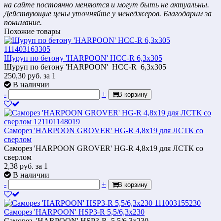
на сайте постоянно меняются и могут быть не актуальны.
Действующие цены уточняйте у менеджеров. Благодарим за
понимание.
Похожие товары
Шуруп по бетону 'HARPOON' HCС-R 6,3х305
Шуруп по бетону 'HARPOON' HCС-R 6,3х305
250,30
руб.
за 1
В наличии
-
+
В корзину
Саморез 'HARPOON GROVER' HG-R 4,8х19 для ЛСТК со
сверлом
Саморез 'HARPOON GROVER' HG-R 4,8х19 для ЛСТК со
сверлом
2,38
руб.
за 1
В наличии
-
+
В корзину
Саморез 'HARPOON' HSP3-R 5,5/6,3x230
Саморез 'HARPOON' HSP3-R 5,5/6,3x230