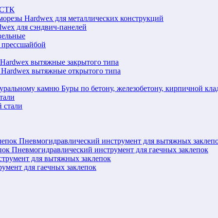
ЛСТК
морезы Hardwex для металлических конструкций
wex для сэндвич-панелей
вельные
 прессшайбой
 Hardwex вытяжные закрытого типа
 Hardwex вытяжные открытого типа
Буры по бетону, железобетону, кирпичной кл
тали
 стали
Пневмогидравлический инструмент для вытяжных заклеп
Пневмогидравлический инструмент для гаечных заклепок
струмент для вытяжных заклепок
румент для гаечных заклепок