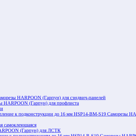
аморезы HARPOON (Гарпун) для сэндвич-панелей
ы HARPOON (Гарпун) для профлиста
ли
Саморезы HAR
я самоклеющаяся
ARPOON (Гарпун) для ЛСТК
Саморезы HARPOO