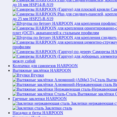
до 16 мм HSP14-R-S19
Са
до 25 мм HSP25-R-S19
плит (ОСП), аквапанелей к стальным профилям
профилям
Саморезы HA
между собой
Колпачки для саморезов HARPOON
Вытяжные заклёпки HARPOON
Втулки
Вытяж
В
Вытяжные заклёпки С
Гаечные заклепки HARPOON
Заклепки нержавеющая с
Заклепки сталь
Насадки и биты HARPOON