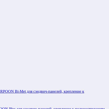
POON Bi-Met для сэндвич-панелей, крепление к
N Plus для сэндвич-панелей, крепление к подконструкциям