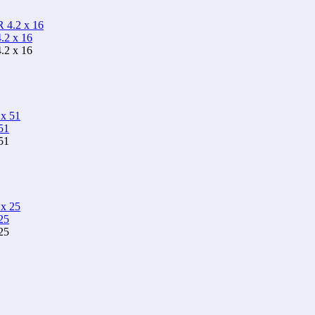
2 х 16
2 х 16
51
51
25
25