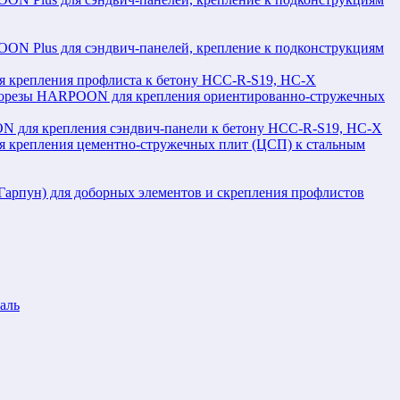
N Plus для сэндвич-панелей, крепление к подконструкциям
крепления профлиста к бетону HCC-R-S19, HC-X
орезы HARPOON для крепления ориентированно-стружечных
 для крепления сэндвич-панели к бетону HCC-R-S19, HC-X
крепления цементно-стружечных плит (ЦСП) к стальным
рпун) для доборных элементов и скрепления профлистов
аль