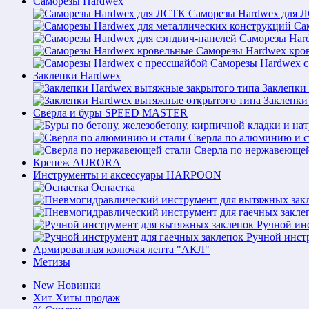
Саморезы Hardwex
Саморезы Hardwex для 
Са
Саморезы Hard
Саморезы Hardwex кро
Саморезы Hardwex с
Заклепки Hardwex
Заклепки
Заклепки
Свёрла и буры SPEED MASTER
Сверла по алюминию и с
Сверла по нержавеющей
Крепеж AURORA
Инструменты и аксессуары HARPOON
Оснастка
Ручной ин
Ручной инст
Армированная колючая лента "АКЛ"
Метизы
New
Новинки
Хит
Хиты продаж